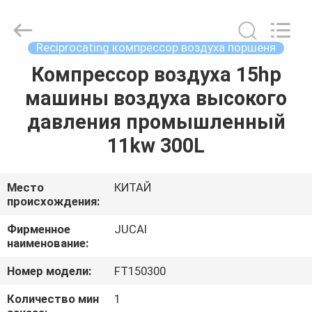
Silk
Road
Enterprise
Management
Services
Reciprocating компрессор воздуха поршеня
Co.,
Ltd..
All
Компрессор воздуха 15hp
ДОМ
Rights
Reserved.
машины воздуха высокого
ПРОДУКТЫ
давления промышленный
11kw 300L
О
НАС
Место
КИТАЙ
происхождения:
ПУТЕШЕСТВИЕ
Фирменное
JUCAI
наименование:
ФАБРИКИ
Номер модели:
FT150300
ПРОВЕРКА
Количество мин
1