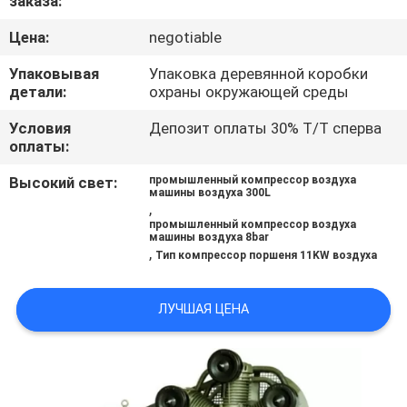
заказа:
КАЧЕСТВА
Цена:
negotiable
СВЯЖИТЕСЬ
Упаковывая
Упаковка деревянной коробки
детали:
охраны окружающей среды
МЫ
Условия
Депозит оплаты 30% Т/Т сперва
оплаты:
НОВОСТИ
Высокий свет:
промышленный компрессор воздуха
машины воздуха 300L
,
СПРОСИТЕ
промышленный компрессор воздуха
машины воздуха 8bar
ЦИТАТУ
,
Тип компрессор поршеня 11KW воздуха
КАРТА
ЛУЧШАЯ ЦЕНА
САЙТА
ПОЛИТИКА