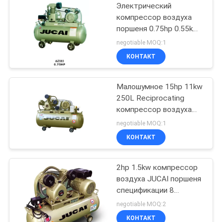
Электрический
компрессор воздуха
поршеня 0.75hp 0.55kw
25L для промышленной
negotiable MOQ:1
пользы
КОНТАКТ
Малошумное 15hp 11kw
250L Reciprocating
компрессор воздуха
поршеня
negotiable MOQ:1
КОНТАКТ
2hp 1.5kw компрессор
воздуха JUCAI поршеня
спецификации 8
Адвокатур ходкий
negotiable MOQ:2
AW1608 управляемое
КОНТАКТ