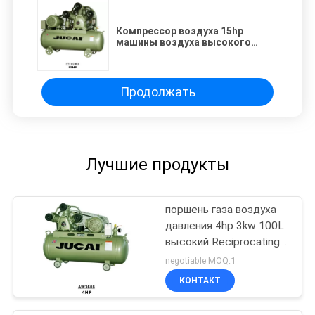
Компрессор воздуха 15hp
машины воздуха высокого
давления промышленный 11kw
300L
Продолжать
Лучшие продукты
поршень газа воздуха
давления 4hp 3kw 100L
высокий Reciprocating
компрессор
negotiable MOQ:1
КОНТАКТ